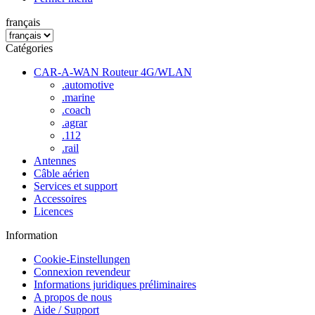
français
Catégories
CAR-A-WAN Routeur 4G/WLAN
.automotive
.marine
.coach
.agrar
.112
.rail
Antennes
Câble aérien
Services et support
Accessoires
Licences
Information
Cookie-Einstellungen
Connexion revendeur
Informations juridiques préliminaires
A propos de nous
Aide / Support