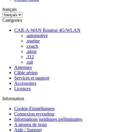
français
Catégories
CAR-A-WAN Routeur 4G/WLAN
.automotive
.marine
.coach
.agrar
.112
.rail
Antennes
Câble aérien
Services et support
Accessoires
Licences
Information
Cookie-Einstellungen
Connexion revendeur
Informations juridiques préliminaires
A propos de nous
Aide / Support