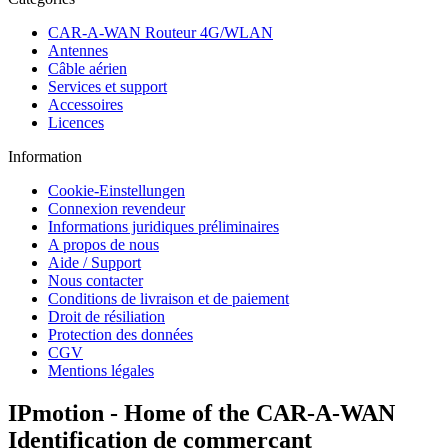
CAR-A-WAN Routeur 4G/WLAN
Antennes
Câble aérien
Services et support
Accessoires
Licences
Information
Cookie-Einstellungen
Connexion revendeur
Informations juridiques préliminaires
A propos de nous
Aide / Support
Nous contacter
Conditions de livraison et de paiement
Droit de résiliation
Protection des données
CGV
Mentions légales
IPmotion - Home of the CAR-A-WAN
Identification de commerçant