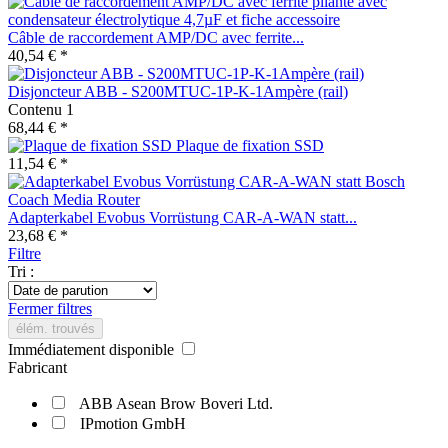
Câble de raccordement AMP/DC avec ferrite...
40,54 € *
Disjoncteur ABB - S200MTUC-1P-K-1Ampère (rail)
Contenu
1
68,44 € *
Plaque de fixation SSD
11,54 € *
Adapterkabel Evobus Vorrüstung CAR-A-WAN statt...
23,68 € *
Filtre
Tri :
Fermer filtres
élém. trouvés
Immédiatement disponible
Fabricant
ABB Asean Brow Boveri Ltd.
IPmotion GmbH