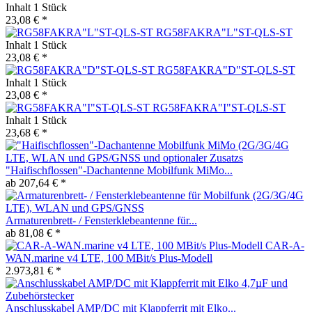
Inhalt
1 Stück
23,08 € *
RG58FAKRA"L"ST-QLS-ST
Inhalt
1 Stück
23,08 € *
RG58FAKRA"D"ST-QLS-ST
Inhalt
1 Stück
23,08 € *
RG58FAKRA"I"ST-QLS-ST
Inhalt
1 Stück
23,68 € *
"Haifischflossen"-Dachantenne Mobilfunk MiMo...
ab 207,64 € *
Armaturenbrett- / Fensterklebeantenne für...
ab 81,08 € *
CAR-A-
WAN.marine v4 LTE, 100 MBit/s Plus-Modell
2.973,81 € *
Anschlusskabel AMP/DC mit Klappferrit mit Elko...