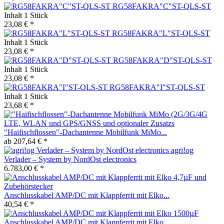
RG58FAKRA"C"ST-QLS-ST
Inhalt
1 Stück
23,08 € *
RG58FAKRA"L"ST-QLS-ST
Inhalt
1 Stück
23,08 € *
RG58FAKRA"D"ST-QLS-ST
Inhalt
1 Stück
23,08 € *
RG58FAKRA"I"ST-QLS-ST
Inhalt
1 Stück
23,68 € *
"Haifischflossen"-Dachantenne Mobilfunk MiMo...
ab 207,64 € *
agri!og
Verlader – System by NordOst electronics
6.783,00 € *
Anschlusskabel AMP/DC mit Klappferrit mit Elko...
40,54 € *
Anschlusskabel AMP/DC mit Klappferrit mit Elko...